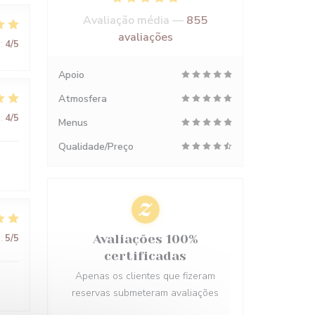
Avaliação média —
855
avaliações
:
4
/5
Apoio
Atmosfera
:
4
/5
Menus
Qualidade/Preço
:
5
/5
Avaliações 100%
certificadas
Apenas os clientes que fizeram
reservas submeteram avaliações