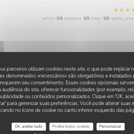
service
:
5
/5
ambience
:
5
/5
menu
:
5
/5
quality_price
us parceiros utilizam cookies neste site, o que pode implicar
service
:
5
/5
ambience
:
5
/5
menu
:
5
/5
quality_price
es denominados «necessários» são obrigatórios e instalados
 requerem seu consentimento. Esses cookies opcionais servem
 audiência do site, oferecer funcionalidades (por exemplo, re
r publicidade ou conteúdos personalizados. Clique em 'OK, aceit
service
:
4
/5
ambience
:
5
/5
menu
:
5
/5
quality_price
zar' para gerenciar suas preferências. Você pode alterar suas
cando no ícone de cookie no canto inferior esquerdo das pági
evisité à la merveille
OK, aceitar tudo
Proíbe todos cookies
Personalizar