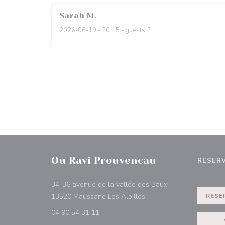
Sarah
M
2026-06-19
- 20:15 - guests 2
Ou Ravi Prouvencau
RESER
34-36 avenue de la vallée des Baux
((abre numa nova janela)
13520 Maussane Les Alpilles
RESE
04 90 54 31 11