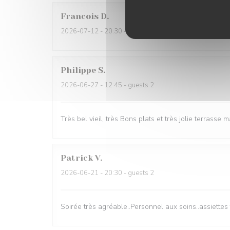
Francois
D
2026-07-12
- 20:30 - guests 5
Philippe
S
2026-06-27
- 12:45 - guests 2
Très bel vieil, très Bons plats et très jolie terrasse 
Patrick
V
2026-06-21
- 20:30 - guests 2
Soirée très agréable..Personnel aux soins..assiettes