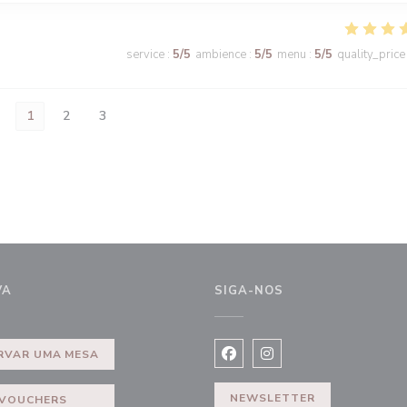
service
:
5
/5
ambience
:
5
/5
menu
:
5
/5
quality_price
1
2
3
VA
SIGA-NOS
)
RVAR UMA MESA
Facebook ((abre numa nova j
Instagram ((abre numa 
NEWSLETTER
VOUCHERS