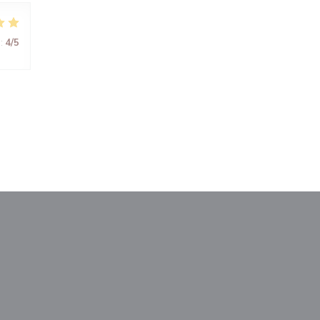
:
4
/5
anela))
nova janela))