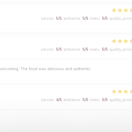
service
:
5
/5
ambience
:
5
/5
menu
:
5
/5
quality_price
service
:
5
/5
ambience
:
5
/5
menu
:
5
/5
quality_price
welcoming. The food was delicious and authentic.
service
:
4
/5
ambience
:
5
/5
menu
:
5
/5
quality_price