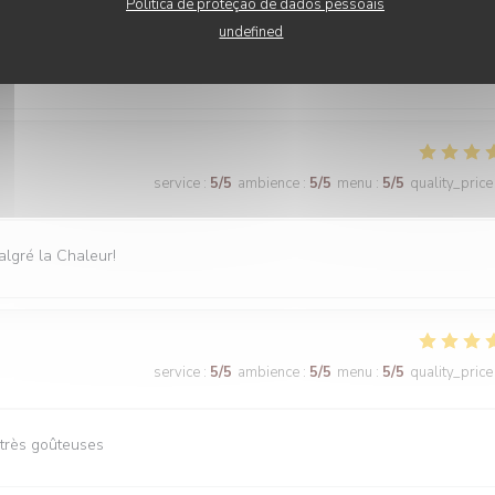
Política de proteção de dados pessoais
undefined
service
:
5
/5
ambience
:
5
/5
menu
:
5
/5
quality_price
service
:
5
/5
ambience
:
5
/5
menu
:
5
/5
quality_price
malgré la Chaleur!
service
:
5
/5
ambience
:
5
/5
menu
:
5
/5
quality_price
 très goûteuses